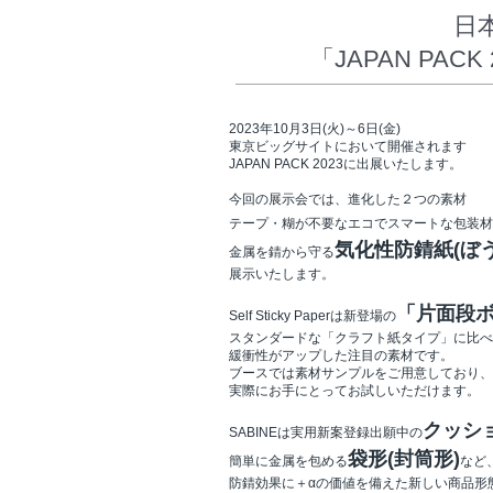
日
「JAPAN PAC
2023年10月3日(火)～6日(金)
東京ビッグサイトにおいて開催されます
JAPAN PACK 2023に出展いたします。
今回の展示会では、進化した２つの素材
テープ・糊が不要なエコでスマートな包装材
気化性防錆紙(
ぼ
金属を錆から守る
展示いたします。
「片面段
Self Sticky Paperは新登場の
スタンダードな「クラフト紙タイプ」に比べ
緩衝性がアップした注目の素材です。
ブースでは素材サンプルをご用意しており、
実際にお手にとってお試しいただけます。
クッシ
SABINEは実用新案登録出願中の
袋形(封筒形)
簡単に金属を包める
など
防錆効果に＋αの価値を備えた新しい商品形