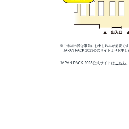
※​ご来場の際は事前にお申し込みが必要で
JAPAN PACK 2023公式サイトよりお申
JAPAN PACK
2023
公式サイトは
こちら
■HOME
■事業内容
​■製品​
​■会社案内​
ラベル製品
​
ご挨拶
パッケージ缶印刷
会社概要