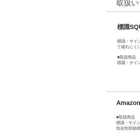
​取扱
標識SQ
標識・サイ
て破れにく
■取扱商品
​標識・サ
Amazo
■取扱商品
標識・サイ
​気化性防錆