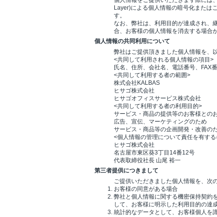
個人情報をご提供いただきます際には、第三者
Layer)による個人情報の暗号化ま
す。
なお、弊社は、利用目的が達成され、
合、お客様の個人情報を消去する場合
個人情報の共同利用について
弊社はご提供頂きました個人情報を、
<共同して利用される個人情報の項目>
氏名、住所、会社名、電話番号、FAX
<共同して利用する者の範囲>
株式会社KALBAS
ヒサゴ株式会社
ヒサゴオフィスサービス株式会社
<共同して利用する者の利用目的>
サービス・商品の提供等のお客様との
広告、宣伝、マーケティングのため
サービス・商品等の企画開発・改善の
<個人情報の管理について責任を有する
ヒサゴ株式会社
名古屋市東区葵3丁目14番12号
代表取締役社長 山尾 裕一
第三者提供につきまして
ご提供いただきました個人情報を、次
お客様の同意がある場合
弊社と個人情報に関する機密保持契約
して、お客様に明示した利用目的の達
統計的なデータとして、お客様個人を