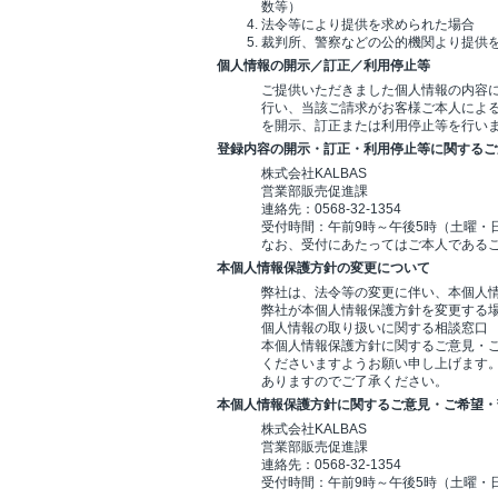
数等）
法令等により提供を求められた場合
裁判所、警察などの公的機関より提供
個人情報の開示／訂正／利用停止等
ご提供いただきました個人情報の内容
行い、当該ご請求がお客様ご本人によ
を開示、訂正または利用停止等を行い
登録内容の開示・訂正・利用停止等に関するご
株式会社KALBAS
営業部販売促進課
連絡先：0568-32-1354
受付時間：午前9時～午後5時（土曜・
なお、受付にあたってはご本人である
本個人情報保護方針の変更について
弊社は、法令等の変更に伴い、本個人
弊社が本個人情報保護方針を変更する
個人情報の取り扱いに関する相談窓口
本個人情報保護方針に関するご意見・
くださいますようお願い申し上げます
ありますのでご了承ください。
本個人情報保護方針に関するご意見・ご希望・
株式会社KALBAS
営業部販売促進課
連絡先：0568-32-1354
受付時間：午前9時～午後5時（土曜・