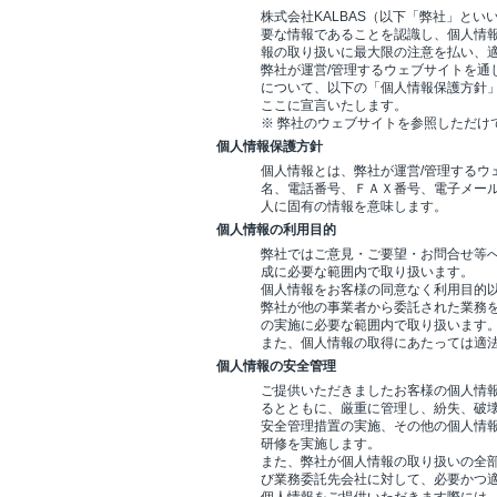
株式会社KALBAS（以下「弊社」と
要な情報であることを認識し、個人情
報の取り扱いに最大限の注意を払い、
弊社が運営/管理するウェブサイトを通
について、以下の「個人情報保護方針
ここに宣言いたします。
※ 弊社のウェブサイトを参照しただけ
個人情報保護方針
個人情報とは、弊社が運営/管理するウ
名、電話番号、ＦＡＸ番号、電子メー
人に固有の情報を意味します。
個人情報の利用目的
弊社ではご意見・ご要望・お問合せ等
成に必要な範囲内で取り扱います。
個人情報をお客様の同意なく利用目的
弊社が他の事業者から委託された業務
の実施に必要な範囲内で取り扱います
また、個人情報の取得にあたっては適
個人情報の安全管理
ご提供いただきましたお客様の個人情
るとともに、厳重に管理し、紛失、破
安全管理措置の実施、その他の個人情
研修を実施します。
また、弊社が個人情報の取り扱いの全
び業務委託先会社に対して、必要かつ